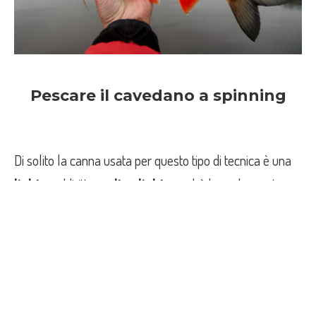
Pescare il cavedano a spinning
Di solito la canna usata per questo tipo di tecnica è una
light
o addirittura
ultra light
, perchè le esche usate
sono ridotte e il divertimento maggiore.
Quindi basterà una canna che supporti grammature fino
a 15 grammi con un mulinello della taglia 2000.
La lunghezza della canna varia a seconda se si pesca