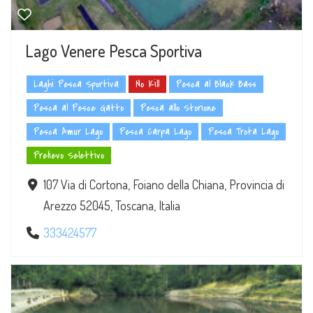
Lago Venere Pesca Sportiva
Laghi Pesca Sportiva
No Kill
Pesca al Black Bass
Pesca al Pesce Gatto
Pesca allo Storione
Pesca Amur Lago
Pesca Carpa Lago
Pesca Trota Lago
Prelievo Selettivo
107 Via di Cortona, Foiano della Chiana, Provincia di
Arezzo 52045, Toscana, Italia
333424577