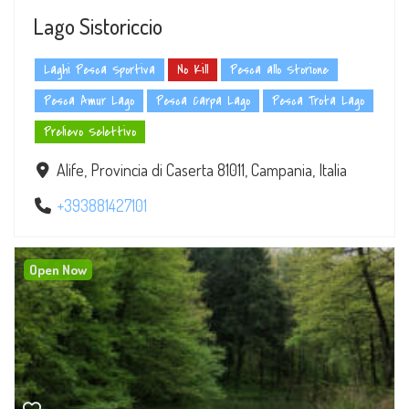
Lago Sistoriccio
Laghi Pesca Sportiva
No Kill
Pesca allo Storione
Pesca Amur Lago
Pesca Carpa Lago
Pesca Trota Lago
Prelievo Selettivo
Alife, Provincia di Caserta 81011, Campania, Italia
+393881427101
Open Now