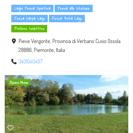
Laghi Pesca Sportiva
Pesca allo Storione
Pesca Carpa Lago
Pesca Trota Lago
Prelievo Selettivo
Pieve Vergonte, Provincia di Verbano Cusio Ossola
28886, Piemonte, Italia
3401040487
Open Now