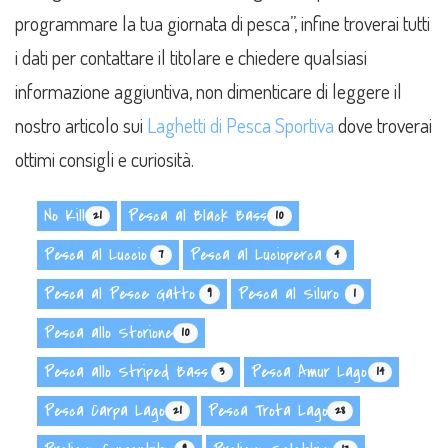
programmare la tua giornata di pesca”, infine troverai tutti
i dati per contattare il titolare e chiedere qualsiasi
informazione aggiuntiva, non dimenticare di leggere il
nostro articolo sui
Laghetti di Pesca Sportiva
dove troverai
ottimi consigli e curiosità.
No Kill
Pesca al Black Bass
21
10
Pesca al Luccio
Pesca al Lucioperca
7
4
Pesca al Pesce Gatto
Pesca al Siluro
9
1
Pesca allo Storione
10
Pesca allo Striped Bass
Pesca Amur Lago
3
14
Pesca Carpa Lago
Pesca Trota Lago
21
28