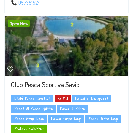
057351524
Open Now
Club Pesca Sportiva Savio
Laghi Pesca Sportiva
No Kill
Pesca al Lucioperca
Pesca al Pesce Gatto
Pesca al Siluro
Pesca Amur Lago
Pesca Carpa Lago
Pesca Trota Lago
Prelievo Selettivo