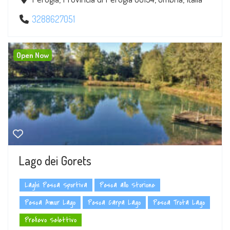
3288627051
Open Now
Lago dei Gorets
Laghi Pesca Sportiva
Pesca allo Storione
Pesca Amur Lago
Pesca Carpa Lago
Pesca Trota Lago
Prelievo Selettivo