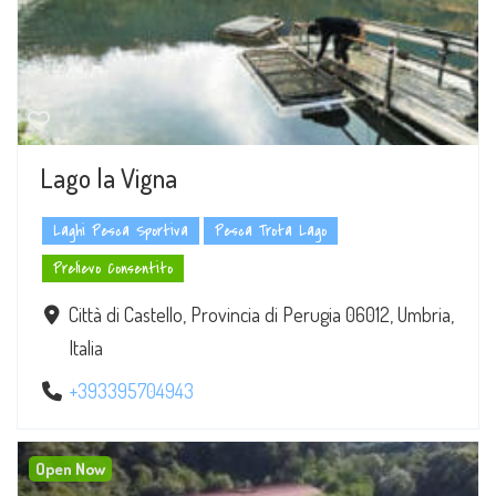
Lago la Vigna
Laghi Pesca Sportiva
Pesca Trota Lago
Prelievo Consentito
Città di Castello, Provincia di Perugia 06012, Umbria,
Italia
+393395704943
Open Now