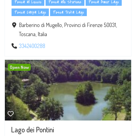
Pesca al Luccio
Pesca allo Storione
Pesca Amur Lago
Pesca Carpa Lago
Pesca Trota Lago
Barberino di Mugello, Provinci di Firenze 50031,
Toscana, Italia
3342400288
Open Now
Lago dei Pontini