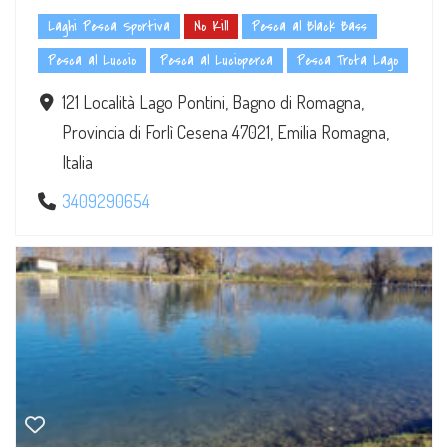
Laghi Pesca Sportiva
No Kill
Pesca al Black Bass
Pesca al Luccio
Pesca al Lucioperca
Pesca Trota Lago
121 Località Lago Pontini, Bagno di Romagna,
Provincia di Forlì Cesena 47021, Emilia Romagna,
Italia
3409290654