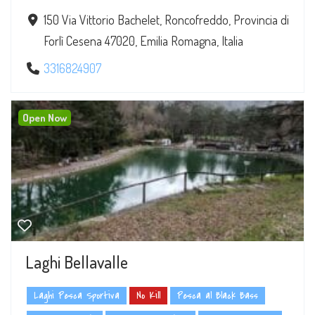
150 Via Vittorio Bachelet, Roncofreddo, Provincia di
Forlì Cesena 47020, Emilia Romagna, Italia
3316824907
Open Now
Laghi Bellavalle
Laghi Pesca Sportiva
No Kill
Pesca al Black Bass