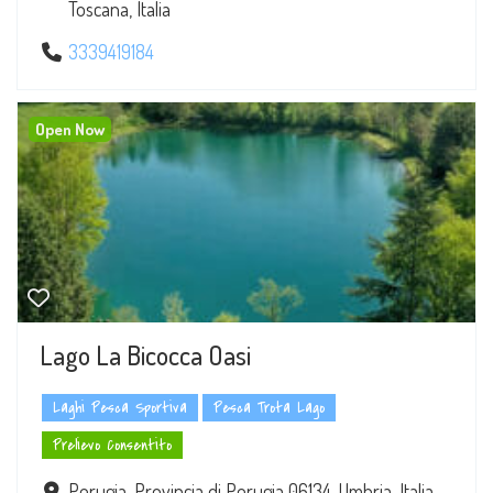
Toscana, Italia
3339419184
Open Now
Lago La Bicocca Oasi
Laghi Pesca Sportiva
Pesca Trota Lago
Prelievo Consentito
Perugia, Provincia di Perugia 06134, Umbria, Italia