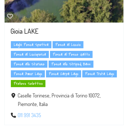
Gioia LAKE
Laghi Pesca Sportiva
Pesca al Luccio
Pesca al Lucioperca
Pesca al Pesce Gatto
Pesca allo Storione
Pesca allo Striped Bass
Pesca Amur Lago
Pesca Carpa Lago
Pesca Trota Lago
Prelievo Selettivo
Caselle Torinese, Provincia di Torino 10072,
Piemonte, Italia
011 991 3435