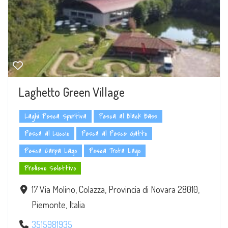
Laghetto Green Village
Laghi Pesca Sportiva
Pesca al Black Bass
Pesca al Luccio
Pesca al Pesce Gatto
Pesca Carpa Lago
Pesca Trota Lago
Prelievo Selettivo
17 Via Molino, Colazza, Provincia di Novara 28010,
Piemonte, Italia
3515981935