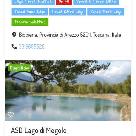
Laghi Pesca Sportiva
No Kill
Pesca al Pesce Gatto
Pesca Amur Lago
Pesca Carpa Lago
Pesca Trota Lago
Prelievo Selettivo
Bibbiena, Provincia di Arezzo 52011, Toscana, Italia
3319655520
Open Now
ASD Lago di Megolo