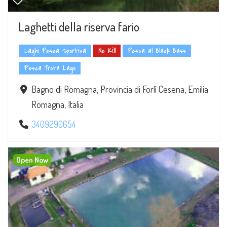
Laghetti della riserva fario
Laghi Pesca Sportiva
No Kill
Pesca al Black Bass
Pesca Trota Lago
Bagno di Romagna, Provincia di Forlì Cesena, Emilia
Romagna, Italia
3409290654
Open Now