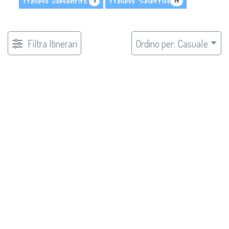
Prelievo Consentito
Prelievo Selettivo
9
13
Filtra Itinerari
Ordino per: Casuale