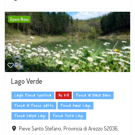
Open Now
Lago Verde
Laghi Pesca Sportiva
No Kill
Pesca al Black Bass
Pesca al Pesce Gatto
Pesca Amur Lago
Pesca Carpa Lago
Pesca Trota Lago
Pieve Santo Stefano, Provincia di Arezzo 52036,