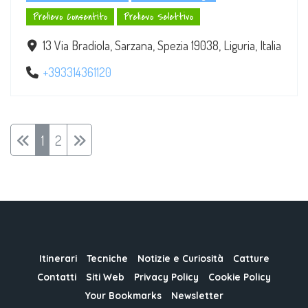
Prelievo Consentito
Prelievo Selettivo
13 Via Bradiola, Sarzana, Spezia 19038, Liguria, Italia
+393314361120
1
2
Itinerari
Tecniche
Notizie e Curiosità
Catture
Contatti
Siti Web
Privacy Policy
Cookie Policy
Your Bookmarks
Newsletter