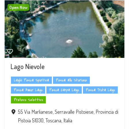
Open Now
Lago Nievole
Laghi Pesca Sportiva
Pesca allo Storione
Pesca Amur Lago
Pesca Carpa Lago
Pesca Trota Lago
Prelievo Selettivo
55 Via Marlianese, Serravalle Pistoiese, Provincia di
Pistoia 51030, Toscana, Italia