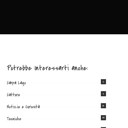
Potrebbe Interessarti anche:
2
Carpa Lago
2
Catture
15
Notizie e Curiosità
34
Tecniche