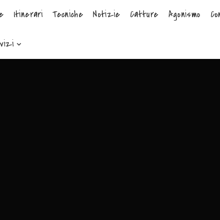
e
Itinerari
Tecniche
Notizie
Catture
Agonismo
Co
vizi