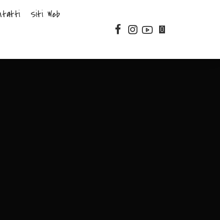
ntatti
Siti Web
0