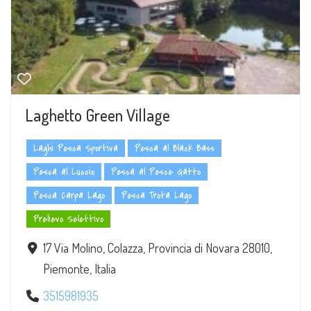
Laghetto Green Village
Laghi Pesca Sportiva
Pesca al Black Bass
Pesca al Luccio
Pesca al Pesce Gatto
Pesca Carpa Lago
Pesca Trota Lago
Prelievo Selettivo
17 Via Molino, Colazza, Provincia di Novara 28010,
Piemonte, Italia
3515981935