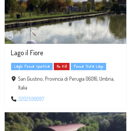
Lago il Fiore
Laghi Pesca Sportiva
No Kill
Pesca Trota Lago
San Giustino, Provincia di Perugia 06016, Umbria,
Italia
3202599097