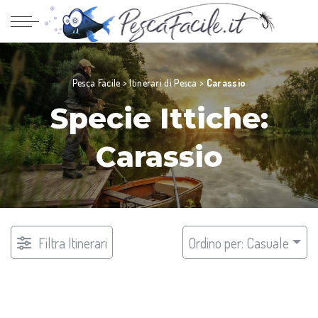
Pesca Facile
>
Itinerari di Pesca
>
Carassio
Specie Ittiche:
Carassio
Filtra Itinerari
Ordino per: Casuale