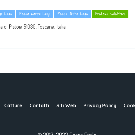
r Lago
Pesca Carpa Lago
Pesca Trota Lago
Prelievo Selettivo
 di Pistoia 51030, Toscana, Italia
Catture
Contatti
Siti Web
Privacy Policy
Cook
© 2013–2022 Pesca Facile.