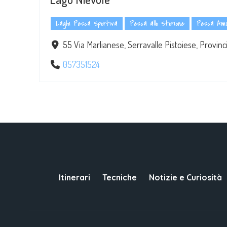
Laghi Pesca Sportiva
Pesca allo Storione
Pesca Amu
55 Via Marlianese, Serravalle Pistoiese, Provincia
057351524
Itinerari
Tecniche
Notizie e Curiosità