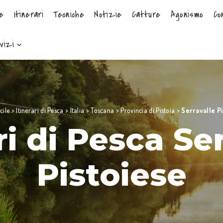
e
Itinerari
Tecniche
Notizie
Catture
Agonismo
Co
vizi
cile
>
Itinerari di Pesca
>
Italia
>
Toscana
>
Provincia di Pistoia
>
Serravalle P
ri di Pesca Se
Pistoiese