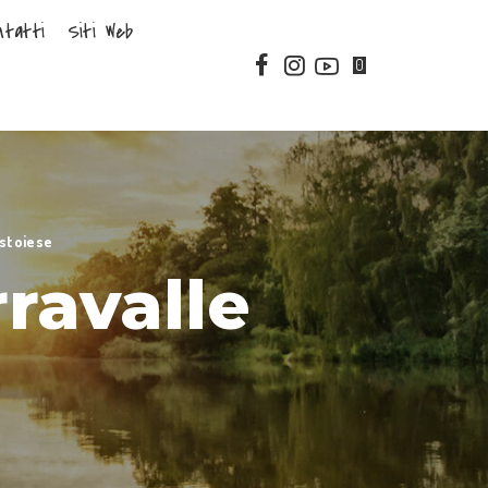
ntatti
Siti Web
0
istoiese
rravalle